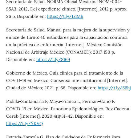
Secretaría de Salud. NORMA Oficial Mexicana NOM-004-
SSA3-2012, Del expediente clínico. [Internet]. 2012 p. Aprox.
26 p. Disponible en:
https://t.ly/LdMh
Secretaría de Salud. Manual para la mejora de la supervisión y
enlace de turno: 40 estándares para la capacitación continua
en la práctica de enfermería [Internet]. México: Comisión
Nacional de Arbitraje Médico (CONAMED); 2017. 150 p.
Disponible en:
https://t.ly/S169
Gobierno de México. Guía clínica para el tratamiento de la
COVID-19 en México. Consenso interinstitucional [Internet].
Ciudad de México; 2021. p. 66. Disponible en:
https://t.ly/S6hj
Padilla-Santamaría F, Maya-Franco L, Ferman-Cano F.
COVID-19 en México: Panorama Epidemiológico. Rev Cadena
Cereb [Internet]. 2020;4(1):31–42. Disponible en:
https://t.ly/YKVQ
Estrada-Zarazúa G. Plan de Cuidados de Enfermería Para