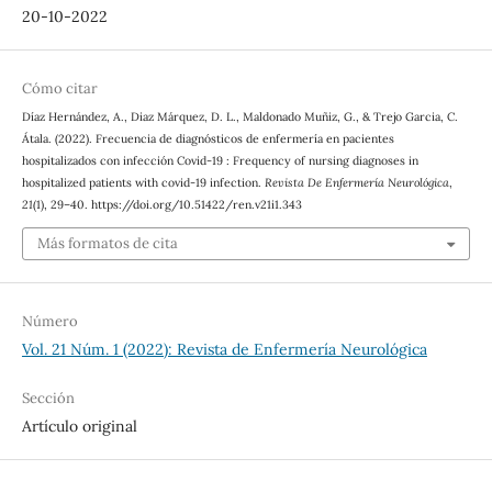
20-10-2022
Cómo citar
Díaz Hernández, A., Diaz Márquez, D. L., Maldonado Muñiz, G., & Trejo Garcia, C.
Átala. (2022). Frecuencia de diagnósticos de enfermería en pacientes
hospitalizados con infección Covid-19 : Frequency of nursing diagnoses in
hospitalized patients with covid-19 infection.
Revista De Enfermería Neurológica
,
21
(1), 29–40. https://doi.org/10.51422/ren.v21i1.343
Más formatos de cita
Número
Vol. 21 Núm. 1 (2022): Revista de Enfermería Neurológica
Sección
Artículo original