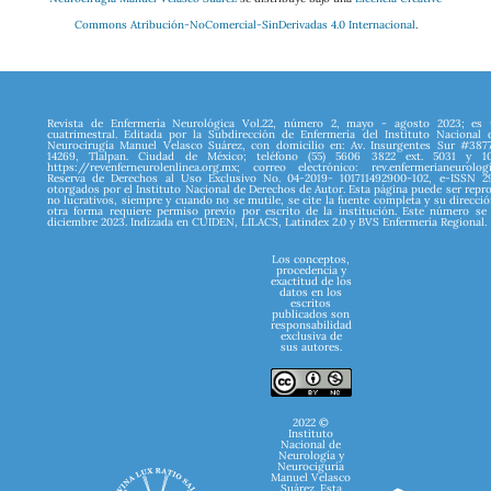
Commons Atribución-NoComercial-SinDerivadas 4.0 Internacional
.
Revista de Enfermería Neurológica Vol.22, número 2, mayo - agosto 2023; es 
cuatrimestral. Editada por la Subdirección de Enfermería del Instituto Nacional
Neurocirugía Manuel Velasco Suárez, con domicilio en: Av. Insurgentes Sur #387
14269, Tlalpan. Ciudad de México; teléfono (55) 5606 3822 ext. 5031 y 10
https://revenferneurolenlinea.org.mx; correo electrónico: rev.enfermerianeurolog
Reserva de Derechos al Uso Exclusivo No. 04-2019- 101711492900-102, e-ISSN 
otorgados por el Instituto Nacional de Derechos de Autor. Esta página puede ser repr
no lucrativos, siempre y cuando no se mutile, se cite la fuente completa y su direcció
otra forma requiere permiso previo por escrito de la institución. Este número se
diciembre 2023. Indizada en CUIDEN, LILACS, Latindex 2.0 y BVS Enfermería Regional.
Los conceptos,
procedencia y
exactitud de los
datos en los
escritos
publicados son
responsabilidad
exclusiva de
sus autores.
2022 ©
Instituto
Nacional de
Neurología y
Neurociguría
Manuel Velasco
Suárez. Esta