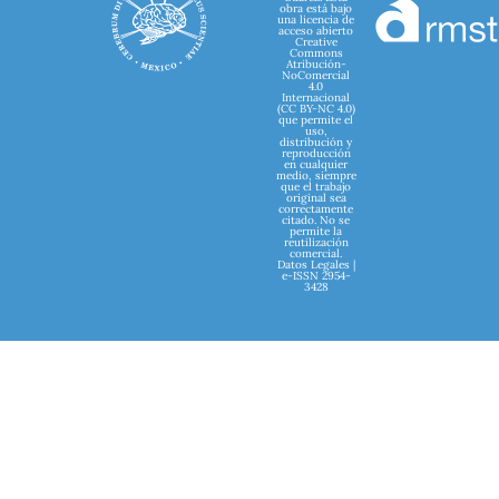
obra está bajo
una licencia de
acceso abierto
Creative
Commons
Atribución-
NoComercial
4.0
Internacional
(CC BY-NC 4.0)
que permite el
uso,
distribución y
reproducción
en cualquier
medio, siempre
que el trabajo
original sea
correctamente
citado. No se
permite la
reutilización
comercial.
Datos Legales |
e-ISSN 2954-
3428