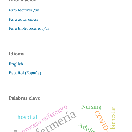
Para lectores/as
Para autores/as
Para bibliotecarios/as
Idioma
English
Español (España)
Palabras clave
proceso enfermero
Nursing
Enfermería
bienestar
COVID-19
hospital