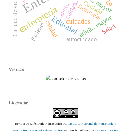
Adulto mayor
Calidad de vida
cuidado
Cuidado
adulto
Depresión
enfermería
adulto mayor
Editorial
cuidados
calidad
Paciente
Salud
autocuidado
Visitas
Licencia:
Revista de Enfermería Neurológica por
Instituto Nacional de Neurología y
Neurocirugía Manuel Velasco Suárez
se distribuye bajo una
Licencia Creative