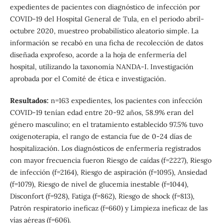
expedientes de pacientes con diagnóstico de infección por
COVID-19 del Hospital General de Tula, en el periodo abril-
octubre 2020, muestreo probabilístico aleatorio simple. La
información se recabó en una ficha de recolección de datos
diseñada exprofeso, acorde a la hoja de enfermería del
hospital, utilizando la taxonomía NANDA-I. Investigación
aprobada por el Comité de ética e investigación.
Resultados:
n=163 expedientes, los pacientes con infección
COVID-19 tenían edad entre 20-92 años, 58.9% eran del
género masculino; en el tratamiento establecido 97.5% tuvo
oxigenoterapia, el rango de estancia fue de 0-24 días de
hospitalización. Los diagnósticos de enfermería registrados
con mayor frecuencia fueron Riesgo de caídas (f=2227), Riesgo
de infección (f=2164), Riesgo de aspiración (f=1095), Ansiedad
(f=1079), Riesgo de nivel de glucemia inestable (f=1044),
Disconfort (f=928), Fatiga (f=862), Riesgo de shock (f=813),
Patrón respiratorio ineficaz (f=660) y Limpieza ineficaz de las
vías aéreas (f=606).