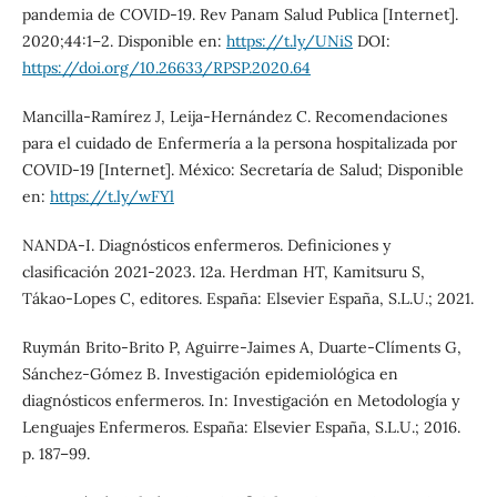
pandemia de COVID-19. Rev Panam Salud Publica [Internet].
2020;44:1–2. Disponible en:
https://t.ly/UNiS
DOI:
https://doi.org/10.26633/RPSP.2020.64
Mancilla-Ramírez J, Leija-Hernández C. Recomendaciones
para el cuidado de Enfermería a la persona hospitalizada por
COVID-19 [Internet]. México: Secretaría de Salud; Disponible
en:
https://t.ly/wFYl
NANDA-I. Diagnósticos enfermeros. Definiciones y
clasificación 2021-2023. 12a. Herdman HT, Kamitsuru S,
Tákao-Lopes C, editores. España: Elsevier España, S.L.U.; 2021.
Ruymán Brito-Brito P, Aguirre-Jaimes A, Duarte-Clíments G,
Sánchez-Gómez B. Investigación epidemiológica en
diagnósticos enfermeros. In: Investigación en Metodología y
Lenguajes Enfermeros. España: Elsevier España, S.L.U.; 2016.
p. 187–99.