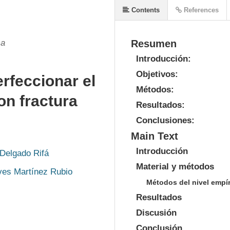
Contents
References
ca
Resumen
Introducción:
Objetivos:
erfeccionar el
Métodos:
on fractura
Resultados:
Conclusiones:
Main Text
Introducción
 Delgado Rifá
Material y métodos
ves Martínez Rubio
Métodos del nivel empír
Resultados
Discusión
Conclusión