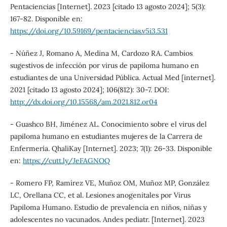
Pentaciencias [Internet]. 2023 [citado 13 agosto 2024]; 5(3):
167-82. Disponible en:
https://doi.org/10.59169/pentaciencias.v5i3.531
- Núñez J, Romano A, Medina M, Cardozo RA. Cambios
sugestivos de infección por virus de papiloma humano en
estudiantes de una Universidad Pública. Actual Med [internet].
2021 [citado 13 agosto 2024]; 106(812): 30-7. DOI:
http://dx.doi.org/10.15568/am.2021.812.or04
- Guashco BH, Jiménez AL. Conocimiento sobre el virus del
papiloma humano en estudiantes mujeres de la Carrera de
Enfermería. QhaliKay [Internet]. 2023; 7(1): 26-33. Disponible
en:
https://cutt.ly/JeFAGNOQ
- Romero FP, Ramírez VE, Muñoz OM, Muñoz MP, González
LC, Orellana CC, et al. Lesiones anogenitales por Virus
Papiloma Humano. Estudio de prevalencia en niños, niñas y
adolescentes no vacunados. Andes pediatr. [Internet]. 2023