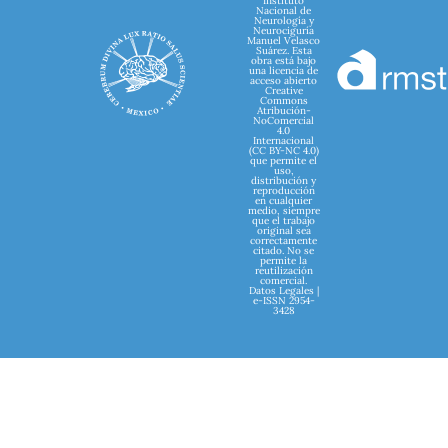
Instituto
Nacional de
Neurología y
Neurociguría
Manuel Velasco
Suárez. Esta
obra está bajo
una licencia de
acceso abierto
Creative
Commons
Atribución-
NoComercial
4.0
Internacional
(CC BY-NC 4.0)
que permite el
uso,
distribución y
reproducción
en cualquier
medio, siempre
que el trabajo
original sea
correctamente
citado. No se
permite la
reutilización
comercial.
Datos Legales |
e-ISSN 2954-
3428