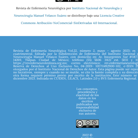
Revista de Enfermería Neurológica por
Instituto Nacional de Neurología y
Neurocirugía Manuel Velasco Suárez
se distribuye bajo una
Licencia Creative
Commons Atribución-NoComercial-SinDerivadas 4.0 Internacional
.
Revista de Enfermería Neurológica Vol.22, número 2, mayo - agosto 2023; es 
cuatrimestral. Editada por la Subdirección de Enfermería del Instituto Nacional
Neurocirugía Manuel Velasco Suárez, con domicilio en: Av. Insurgentes Sur #387
14269, Tlalpan. Ciudad de México; teléfono (55) 5606 3822 ext. 5031 y 10
https://revenferneurolenlinea.org.mx; correo electrónico: rev.enfermerianeurolog
Reserva de Derechos al Uso Exclusivo No. 04-2019- 101711492900-102, e-ISSN 
otorgados por el Instituto Nacional de Derechos de Autor. Esta página puede ser repr
no lucrativos, siempre y cuando no se mutile, se cite la fuente completa y su direcció
otra forma requiere permiso previo por escrito de la institución. Este número se
diciembre 2023. Indizada en CUIDEN, LILACS, Latindex 2.0 y BVS Enfermería Regional.
Los conceptos,
procedencia y
exactitud de los
datos en los
escritos
publicados son
responsabilidad
exclusiva de
sus autores.
2022 ©