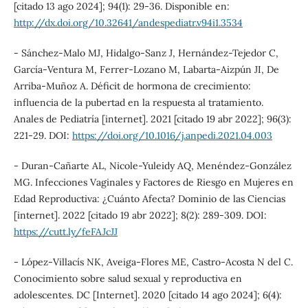
[citado 13 ago 2024]; 94(1): 29-36. Disponible en:
http://dx.doi.org/10.32641/andespediatr.v94i1.3534
- Sánchez-Malo MJ, Hidalgo-Sanz J, Hernández-Tejedor C,
García-Ventura M, Ferrer-Lozano M, Labarta-Aizpún JI, De
Arriba-Muñoz A. Déficit de hormona de crecimiento:
influencia de la pubertad en la respuesta al tratamiento.
Anales de Pediatría [internet]. 2021 [citado 19 abr 2022]; 96(3):
221-29. DOI:
https://doi.org/10.1016/j.anpedi.2021.04.003
- Duran-Cañarte AL, Nicole-Yuleidy AQ, Menéndez-González
MG. Infecciones Vaginales y Factores de Riesgo en Mujeres en
Edad Reproductiva: ¿Cuánto Afecta? Dominio de las Ciencias
[internet]. 2022 [citado 19 abr 2022]; 8(2): 289-309. DOI:
https://cutt.ly/feFAJcJJ
- López-Villacís NK, Aveiga-Flores ME, Castro-Acosta N del C.
Conocimiento sobre salud sexual y reproductiva en
adolescentes. DC [Internet]. 2020 [citado 14 ago 2024]; 6(4):