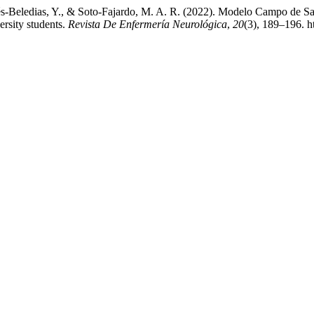
és-Beledias, Y., & Soto-Fajardo, M. A. R. (2022). Modelo Campo de Salud
ersity students.
Revista De Enfermería Neurológica
,
20
(3), 189–196. h