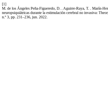
[1]
M. de los Ángeles Peña-Figueredo, D. . Aguirre-Raya, T. . Marín-Her
neuropsiquiátricas durante la estimulación cerebral no invasiva: Theor
n.º 3, pp. 231–236, jun. 2022.