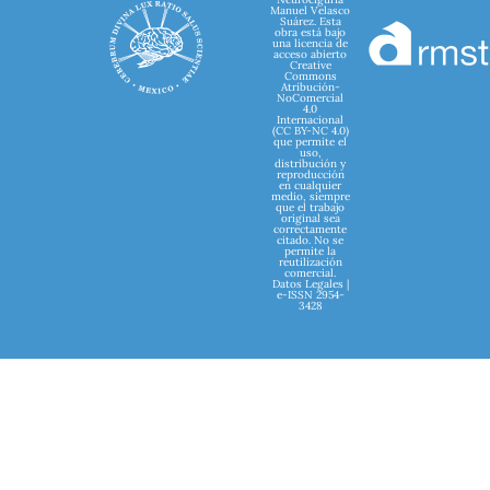
Manuel Velasco
Suárez. Esta
obra está bajo
una licencia de
acceso abierto
Creative
Commons
Atribución-
NoComercial
4.0
Internacional
(CC BY-NC 4.0)
que permite el
uso,
distribución y
reproducción
en cualquier
medio, siempre
que el trabajo
original sea
correctamente
citado. No se
permite la
reutilización
comercial.
Datos Legales |
e-ISSN 2954-
3428