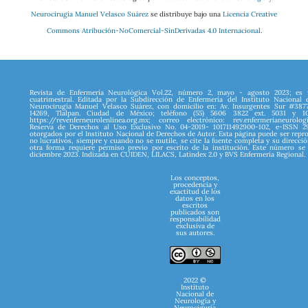
Neurocirugía Manuel Velasco Suárez
se distribuye bajo una
Licencia Creative
Commons Atribución-NoComercial-SinDerivadas 4.0 Internacional
.
Revista de Enfermería Neurológica Vol.22, número 2, mayo - agosto 2023; es 
cuatrimestral. Editada por la Subdirección de Enfermería del Instituto Nacional
Neurocirugía Manuel Velasco Suárez, con domicilio en: Av. Insurgentes Sur #387
14269, Tlalpan. Ciudad de México; teléfono (55) 5606 3822 ext. 5031 y 10
https://revenferneurolenlinea.org.mx; correo electrónico: rev.enfermerianeurolog
Reserva de Derechos al Uso Exclusivo No. 04-2019- 101711492900-102, e-ISSN 
otorgados por el Instituto Nacional de Derechos de Autor. Esta página puede ser repr
no lucrativos, siempre y cuando no se mutile, se cite la fuente completa y su direcció
otra forma requiere permiso previo por escrito de la institución. Este número se
diciembre 2023. Indizada en CUIDEN, LILACS, Latindex 2.0 y BVS Enfermería Regional.
Los conceptos,
procedencia y
exactitud de los
datos en los
escritos
publicados son
responsabilidad
exclusiva de
sus autores.
2022 ©
Instituto
Nacional de
Neurología y
Neurociguría