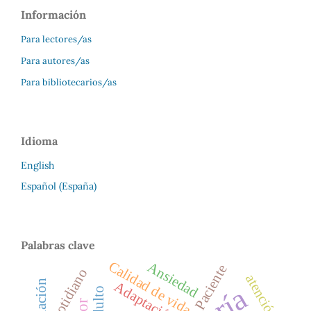
Información
Para lectores/as
Para autores/as
Para bibliotecarios/as
Idioma
English
Español (España)
Palabras clave
Calidad de vida
Ansiedad
Paciente
Cotidiano
atención
Adaptación
adulto