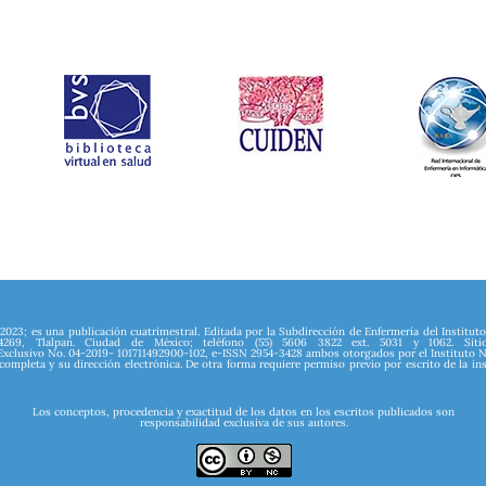
2023; es una publicación cuatrimestral. Editada por la Subdirección de Enfermería del Institu
69, Tlalpan. Ciudad de México; teléfono (55) 5606 3822 ext. 5031 y 1062. Sitio web
Exclusivo No. 04-2019- 101711492900-102, e-ISSN 2954-3428 ambos otorgados por el Instituto N
 completa y su dirección electrónica. De otra forma requiere permiso previo por escrito de la i
Los conceptos, procedencia y exactitud de los datos en los escritos publicados son
responsabilidad exclusiva de sus autores.