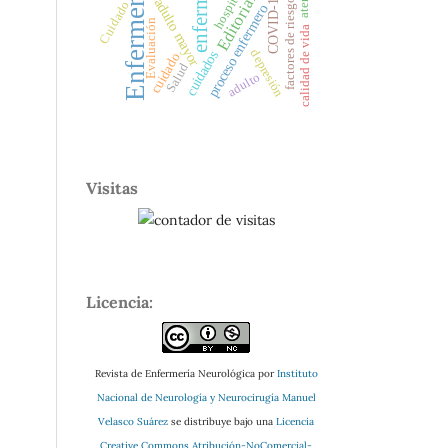
enfermería
Enfermería
hospital
Editorial
COVID-19
adulto mayor
factores de riesgo
Cuidado
proceso enfermero
Evaluación
calidad de vida
depresión
cuidados
cuidado
Salud
adulto
Visitas
Licencia:
Revista de Enfermería Neurológica por
Instituto
Nacional de Neurología y Neurocirugía Manuel
Velasco Suárez
se distribuye bajo una
Licencia
Creative Commons Atribución-NoComercial-