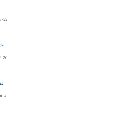
13-22
 de
3-30
el
31-41