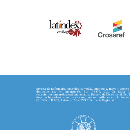
Revista de Enfermería Neurológica Vol.22, número 2, mayo - agosto 
domicilio en: Av. Insurgentes Sur #3877, Col. La Fama, 142
rev.enfermerianeurologica@innn.edu.mx. Reserva de Derechos al Uso 
fines no lucrativos, siempre y cuando no se mutile, se cite la fuente
CUIDEN, LILACS, Latindex 2.0 y BVS Enfermería Regional.