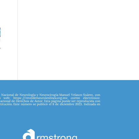
to Nacional de Neurología y Neurocirugía Manuel Velasco Suárez, con
: https://revenferneurolenlinea.org.mx; correo electrónico:
acional de Derechos de Autor. Esta página puede ser reproducida con
nstitución. Este número se publicó el 8 de diciembre 2023. Indizada en