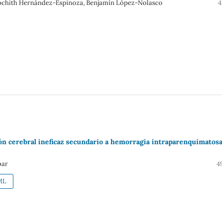
Xóchith Hernández-Espinoza, Benjamín López-Nolasco
4
ión cerebral ineficaz secundario a hemorragia intraparenquimatosa
bar
4
ML